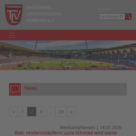
THÜRINGER
Kontakt
LEICHTATHLETIK
VERBAND e.V.
zurück
weite
News
Vorherige
Nächste
«
1
2
3
…
33
»
Wettkampfwesen
|
18.07.2026
Rieti: Hindernisläuferin Lucie Schmied wird starke