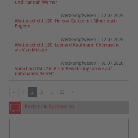
und Hannah Werner
Wettkampfwesen
|
12.07.2026
Wattenscheid U20: Helena Guttke mit Silber nach
Eugene
Wettkampfwesen
|
12.07.2026
Wattenscheid U20: Leonard Kaufmann überrascht
als Vize-Meister
Wettkampfwesen
|
09.07.2026
Vorschau DM U16: Erste Bewährungsprobe auf
nationalem Parkett
Vorherige
Nächste
«
1
2
3
…
33
»
Partner & Sponsoren