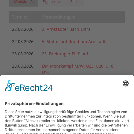
Wettkämpfe
Ergebnisse
Bilder
Termine
Veranstaltungen
22.08.2026
2. Arnstädter Bach-Ultra
22.08.2026
5. Staffellauf Rund um Arnstadt
23.08.2026
23. Breitunger Pleßlauf
28.08.2026
DM Mehrkampf M/W, U23, U20, U18,
-
U16
30.08.2026
28.08.2026
29. Partner-Vierkampf des Ohrdrufer LV
29.08.2026
43. Schülersportfest
29.08.2026
25. Elstertal-Lauf
29.08.2026
28. Mühlhäuser Altstadtlauf