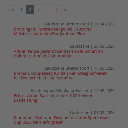
Vorherige
Nächste
«
1
2
3
…
6
»
Laufszene Breitensport
|
21.04.2026
Breitungen: Favoritensiege bei Deutsche
Meisterschaften im Berglauf am Pleß
Laufszene
|
30.03.2026
Adrian Panse gewinnt Landesmeisterschaft im
Halbmarathon 2026 in Apolda
Laufszene Breitensport
|
17.03.2026
Bremen: Doppelsieg für den Rennsteiglaufverein
bei Deutschen Meisterschaften
Breitensport Wettkampfwesen
|
17.02.2026
Erfurt: Anton Saar mit neuer 3.000-Meter-
Bestleistung
Laufszene
|
01.02.2026
Kinder aus Nah und Fern beim Läufer Sparkassen-
Cup 2025 sehr erfolgreich.