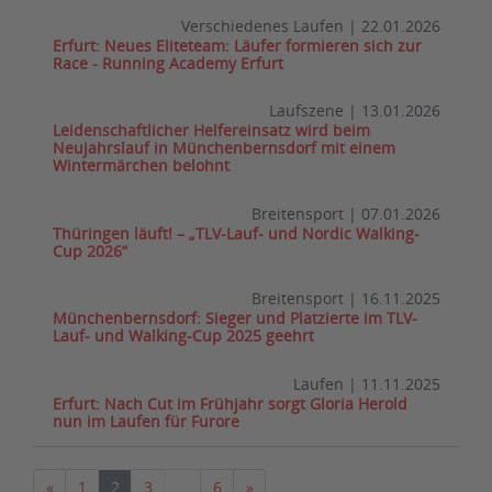
Verschiedenes Laufen
|
22.01.2026
Erfurt: Neues Eliteteam: Läufer formieren sich zur
Race - Running Academy Erfurt
Laufszene
|
13.01.2026
Leidenschaftlicher Helfereinsatz wird beim
Neujahrslauf in Münchenbernsdorf mit einem
Wintermärchen belohnt
Breitensport
|
07.01.2026
Thüringen läuft! – „TLV-Lauf- und Nordic Walking-
Cup 2026“
Breitensport
|
16.11.2025
Münchenbernsdorf: Sieger und Platzierte im TLV-
Lauf- und Walking-Cup 2025 geehrt
Laufen
|
11.11.2025
Erfurt: Nach Cut im Frühjahr sorgt Gloria Herold
nun im Laufen für Furore
Vorherige
Nächste
«
1
2
3
…
6
»