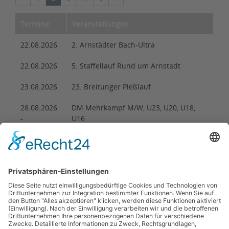
Termine
Veranstaltungen
22.08.2026
2. Arnstädter Bach-Ultra
22.08.2026
5. Staffellauf Rund um Arnstadt
23.08.2026
23. Breitunger Pleßlauf
28.08.2026
DM Mehrkampf M/W, U23, U20, U18,
-
U16
30.08.2026
28.08.2026
29. Partner-Vierkampf des Ohrdrufer LV
29.08.2026
43. Schülersportfest
29.08.2026
25. Elstertal-Lauf
29.08.2026
28. Mühlhäuser Altstadtlauf