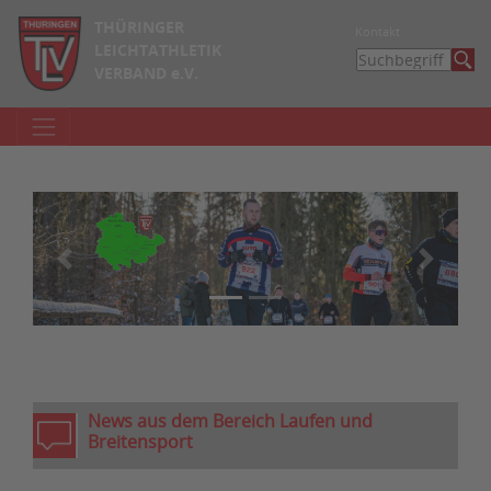
THÜRINGER
Kontakt
LEICHTATHLETIK
VERBAND e.V.
zurück
weiter
News aus dem Bereich Laufen und
Breitensport