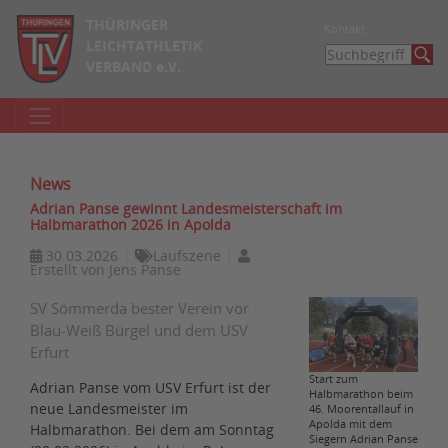
THÜRINGER
Kontakt
LEICHTATHLETIK
VERBAND e.V.
News
Adrian Panse gewinnt Landesmeisterschaft im
Halbmarathon 2026 in Apolda
30.03.2026
Laufszene
Erstellt von
Jens Panse
SV Sömmerda bester Verein vor
Blau-Weiß Bürgel und dem USV
Erfurt
Start zum
Adrian Panse vom USV Erfurt ist der
Halbmarathon beim
neue Landesmeister im
46. Moorentallauf in
Apolda mit dem
Halbmarathon. Bei dem am Sonntag
Siegern Adrian Panse