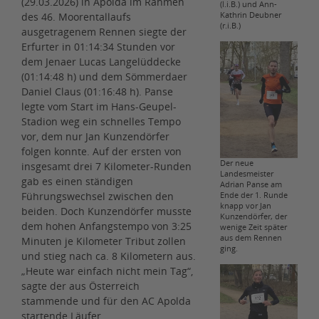
(29.03.2026) in Apolda im Rahmen
(l.i.B.) und Ann-
des 46. Moorentallaufs
Kathrin Deubner
(r.i.B.)
ausgetragenem Rennen siegte der
Erfurter in 01:14:34 Stunden vor
dem Jenaer Lucas Langelüddecke
(01:14:48 h) und dem Sömmerdaer
Daniel Claus (01:16:48 h). Panse
legte vom Start im Hans-Geupel-
Stadion weg ein schnelles Tempo
vor, dem nur Jan Kunzendörfer
folgen konnte. Auf der ersten von
Der neue
insgesamt drei 7 Kilometer-Runden
Landesmeister
gab es einen ständigen
Adrian Panse am
Führungswechsel zwischen den
Ende der 1. Runde
knapp vor Jan
beiden. Doch Kunzendörfer musste
Kunzendörfer, der
dem hohen Anfangstempo von 3:25
wenige Zeit später
aus dem Rennen
Minuten je Kilometer Tribut zollen
ging.
und stieg nach ca. 8 Kilometern aus.
„Heute war einfach nicht mein Tag“,
sagte der aus Österreich
stammende und für den AC Apolda
startende Läufer.