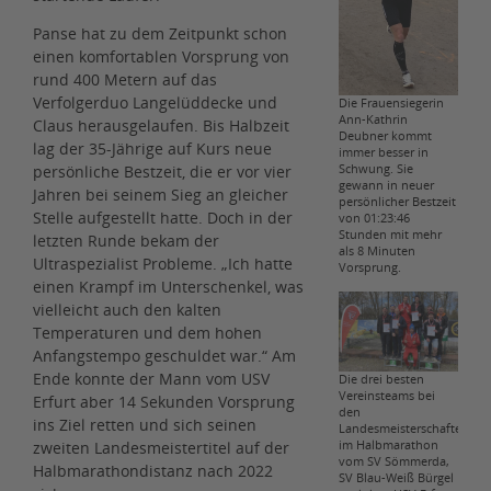
Panse hat zu dem Zeitpunkt schon
einen komfortablen Vorsprung von
rund 400 Metern auf das
Verfolgerduo Langelüddecke und
Die Frauensiegerin
Ann-Kathrin
Claus herausgelaufen. Bis Halbzeit
Deubner kommt
lag der 35-Jährige auf Kurs neue
immer besser in
persönliche Bestzeit, die er vor vier
Schwung. Sie
gewann in neuer
Jahren bei seinem Sieg an gleicher
persönlicher Bestzeit
Stelle aufgestellt hatte. Doch in der
von 01:23:46
Stunden mit mehr
letzten Runde bekam der
als 8 Minuten
Ultraspezialist Probleme. „Ich hatte
Vorsprung.
einen Krampf im Unterschenkel, was
vielleicht auch den kalten
Temperaturen und dem hohen
Anfangstempo geschuldet war.“ Am
Ende konnte der Mann vom USV
Die drei besten
Vereinsteams bei
Erfurt aber 14 Sekunden Vorsprung
den
ins Ziel retten und sich seinen
Landesmeisterschaften
zweiten Landesmeistertitel auf der
im Halbmarathon
vom SV Sömmerda,
Halbmarathondistanz nach 2022
SV Blau-Weiß Bürgel