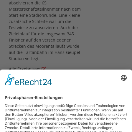
absolvierten die 65
Meisterschaftsteilnehmer nach dem
Start eine Stadionrunde. Eine kleine
zusätzliche Schleife war um die
Festwiese zu absolvieren. Auch der
Zieleinlauf für die insgesamt 345
Finisher auf den verschiedenen
Strecken des Moorentallaufs wurde
auf die Tartanbahn im Hans-Geupel-
Stadion verlegt.
Alle Ergebnisse:
https://my.raceresult.com/374541/
Fotos: (USV Erfurt/Jens Panse)
Zurück