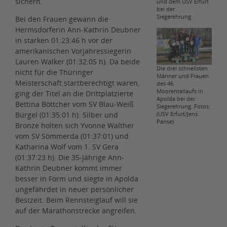
sichern.
und dem USV Erfurt
bei der
Siegerehrung.
Bei den Frauen gewann die
Hermsdorferin Ann-Kathrin Deubner
in starken 01:23:46 h vor der
amerikanischen Vorjahressiegerin
Lauren Walker (01:32:05 h). Da beide
Die drei schnellsten
nicht für die Thüringer
Männer und Frauen
Meisterschaft startberechtigt waren,
des 46.
Moorentallaufs in
ging der Titel an die Drittplatzierte
Apolda bei der
Bettina Böttcher vom SV Blau-Weiß
Siegerehrung. Fotos:
Bürgel (01:35:01 h). Silber und
(USV Erfurt/Jens
Panse)
Bronze holten sich Yvonne Walther
vom SV Sömmerda (01:37:01) und
Katharina Wolf vom 1. SV Gera
(01:37:23 h). Die 35-jährige Ann-
Kathrin Deubner kommt immer
besser in Form und siegte in Apolda
ungefährdet in neuer persönlicher
Bestzeit. Beim Rennsteiglauf will sie
auf der Marathonstrecke angreifen.