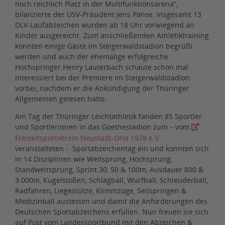
noch reichlich Platz in der Multifunktionsarena“,
bilanzierte der USV-Präsident Jens Panse. Insgesamt 13
DLV-Laufabzeichen wurden ab 18 Uhr vorwiegend an
Kinder ausgereicht. Zum anschließenden Athletiktraining
konnten einige Gäste im Steigerwaldstadion begrüßt
werden und auch der ehemalige erfolgreiche
Hochspringer Henry Lauterbach schaute schon mal
interessiert bei der Premiere im Steigerwaldstadion
vorbei, nachdem er die Ankündigung der Thüringer
Allgemeinen gelesen hatte.
Am Tag der Thüringer Leichtathletik fanden 85 Sportler
und Sportlerinnen in das Goethestadion zum – vom
Freizeitsportverein Neustadt-Orla 1978 e.V.
veranstalteten - Sportabzeichentag ein und konnten sich
in 14 Disziplinen wie Weitsprung, Hochsprung,
Standweitsprung, Sprint 30, 50 & 100m, Ausdauer 800 &
3.000m, Kugelstoßen, Schlagball, Wurfball, Schleuderball,
Radfahren, Liegestütze, Klimmzüge, Seilspringen &
Medizinball austesten und damit die Anforderungen des
Deutschen Sportabzeichens erfüllen. Nun freuen sie sich
auf Post vom Landessportbund mit den Abzeichen &