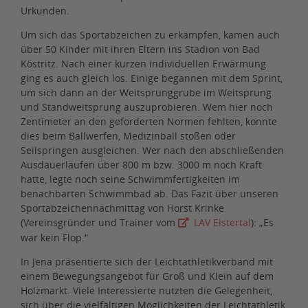
Urkunden.
Um sich das Sportabzeichen zu erkämpfen, kamen auch
über 50 Kinder mit ihren Eltern ins Stadion von Bad
Köstritz. Nach einer kurzen individuellen Erwärmung
ging es auch gleich los. Einige begannen mit dem Sprint,
um sich dann an der Weitsprunggrube im Weitsprung
und Standweitsprung auszuprobieren. Wem hier noch
Zentimeter an den geforderten Normen fehlten, konnte
dies beim Ballwerfen, Medizinball stoßen oder
Seilspringen ausgleichen. Wer nach den abschließenden
Ausdauerläufen über 800 m bzw. 3000 m noch Kraft
hatte, legte noch seine Schwimmfertigkeiten im
benachbarten Schwimmbad ab. Das Fazit über unseren
Sportabzeichennachmittag von Horst Krinke
(Vereinsgründer und Trainer vom
LAV Elstertal
): „Es
war kein Flop.“
In Jena präsentierte sich der Leichtathletikverband mit
einem Bewegungsangebot für Groß und Klein auf dem
Holzmarkt. Viele Interessierte nutzten die Gelegenheit,
sich über die vielfältigen Möglichkeiten der Leichtathletik