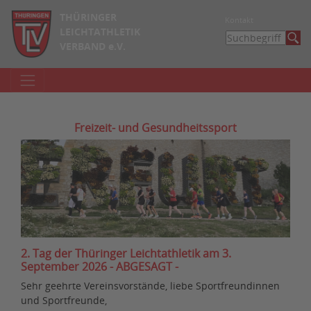
THÜRINGER
Kontakt
LEICHTATHLETIK
VERBAND e.V.
Freizeit- und Gesundheitssport
2. Tag der Thüringer Leichtathletik am 3.
September 2026 - ABGESAGT -
Sehr geehrte Vereinsvorstände, liebe Sportfreundinnen
und Sportfreunde,