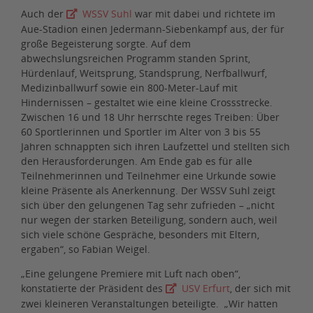
Auch der
WSSV Suhl
war mit dabei und richtete im
Aue-Stadion einen Jedermann-Siebenkampf aus, der für
große Begeisterung sorgte. Auf dem
abwechslungsreichen Programm standen Sprint,
Hürdenlauf, Weitsprung, Standsprung, Nerfballwurf,
Medizinballwurf sowie ein 800-Meter-Lauf mit
Hindernissen – gestaltet wie eine kleine Crossstrecke.
Zwischen 16 und 18 Uhr herrschte reges Treiben: Über
60 Sportlerinnen und Sportler im Alter von 3 bis 55
Jahren schnappten sich ihren Laufzettel und stellten sich
den Herausforderungen. Am Ende gab es für alle
Teilnehmerinnen und Teilnehmer eine Urkunde sowie
kleine Präsente als Anerkennung. Der WSSV Suhl zeigt
sich über den gelungenen Tag sehr zufrieden – „nicht
nur wegen der starken Beteiligung, sondern auch, weil
sich viele schöne Gespräche, besonders mit Eltern,
ergaben“, so Fabian Weigel.
„Eine gelungene Premiere mit Luft nach oben“,
konstatierte der Präsident des
USV Erfurt
, der sich mit
zwei kleineren Veranstaltungen beteiligte. „Wir hatten