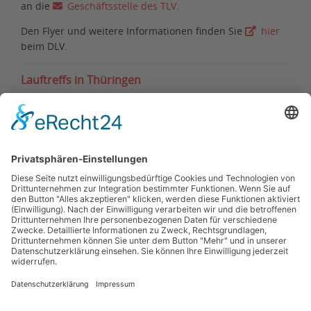
an die
Geschäftsstelle des TLV
.
Den Flyer und weitere Informationen finden Sie
hier
beim DLV.
Lauftreffs in Thüringen
Information zu den DLV-Treffs (leichtathletik.de)
Änderungen und Meldung weiterer Lauftreffs bitte an
die
Geschäftsstelle des TLV
Folgend die Thüringer Lauftreffs, bitte aufklappen:
Mittelthüringen
Nordthüringen
Ostthüringen
Südwestthüringen
Kontakt
Impressum
Datenschutzerklärung
Haftungsausschluss
Nutzungsbedingungen