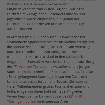
Verband (TLV) zusammen mit mehreren
Mitgliedsvereinen zum ersten Tag der Thüringer
Leichtathletik eingeladen. Besonders Kinder- und
Jugendliche waren eingeladen, die Vielfalt der
Leichtathletik zu entdecken und sich an dem Tag
auszuprobieren.
In Artern legten 35 Kinder- und 9 Erwachsene bei
strahlendem Spätsommerwetter im Stadion erfolgreich
die Sportabzeichenprüfung ab. Bereits am Vormittag
hatte die Grundschule „Am Königsstuhl“ zum
traditionellen Herbstcrosslauf in den Salinepark
eingeladen. Unterstützt von der Leichtathletikabteilung
des
Arterner Turnvereins
wetteiferten die jungen
Sportler um die schnellsten Zeiten auf der Laufstrecke.
„Einen gelungenen Sporttag mit starkem Zuspruch“,
konstatierte Jessica Jordanland-Becker. Sie habe bei
vielen Teilnehmenden großes Potenzial erkannt und
hoffe, einige von ihnen bald als neue Mitglieder im
Verein begrüßen zu können. Sogar das
MDR-
Thüringen-Journal
berichtete aus Artern.