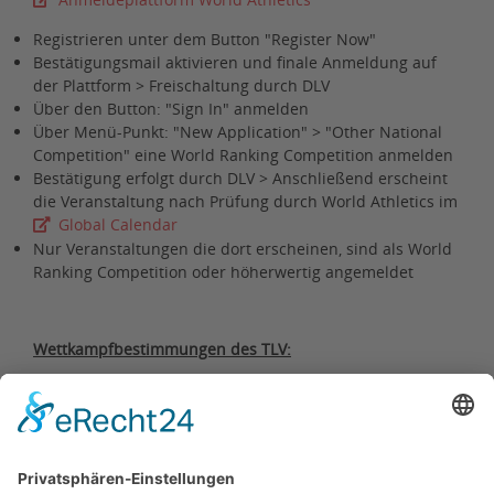
Registrieren unter dem Button "Register Now"
Bestätigungsmail aktivieren und finale Anmeldung auf
der Plattform > Freischaltung durch DLV
Über den Button: "Sign In" anmelden
Über Menü-Punkt: "New Application" > "Other National
Competition" eine World Ranking Competition anmelden
Bestätigung erfolgt durch DLV > Anschließend erscheint
die Veranstaltung nach Prüfung durch World Athletics im
Global Calendar
Nur Veranstaltungen die dort erscheinen, sind als World
Ranking Competition oder höherwertig angemeldet
Wettkampfbestimmungen des TLV:
Allgemeine Bestimmungen des TLV
(08.12.2019)
Datenschutzhinweise TLV
(05.01.2019)
Übersicht Deutsche Meisterschaften