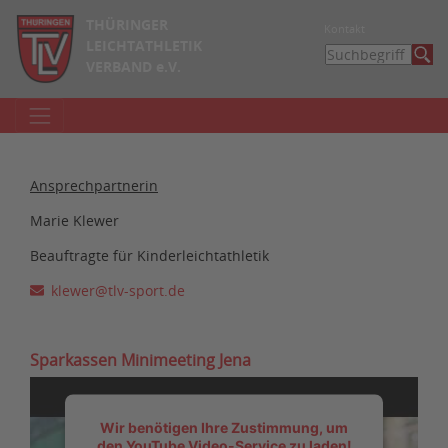
THÜRINGER
Kontakt
LEICHTATHLETIK
VERBAND e.V.
Ansprechpartnerin
Marie Klewer
Beauftragte für Kinderleichtathletik
klewer
@tlv-sport
.de
Sparkassen Minimeeting Jena
Wir benötigen Ihre Zustimmung, um
den YouTube Video-Service zu laden!