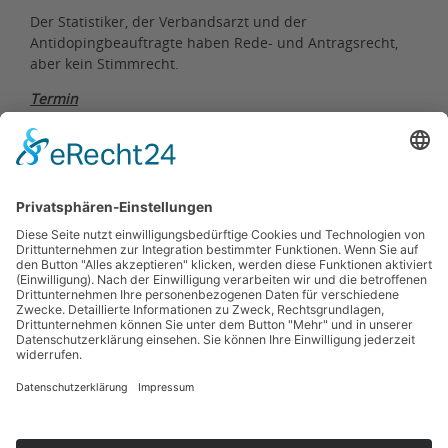
Der Statistiker, der Verbandsarzt und der
Antidopingbeauftragte haben Rede- und Antragsrecht,
aber kein Stimmrecht.
Termin
Die nächste jährliche Mitgliederversammlung findet am
24.04.2026 statt.
Protokoll der 3. Mitgliederversammlung vom
02.10.2025
Protokoll der 2. Mitgliederversammlung vom
13.04.2024
Protokoll der 1. Mitgliederversammlung vom
23.09.2023
Kontakt
Impressum
Datenschutzerklärung
Haftungsausschluss
Nutzungsbedingungen