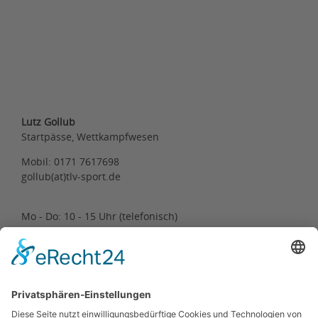
Lutz Gollub
Startpässe, Wettkampfwesen
Mobil: 0171 7617698
gollub(at)tlv-sport.de
Mo - Do: 10 - 15 Uhr (telefonisch)
Leistungssportkoordinator
Steffen Droske
droske(at)tlv-sport.de