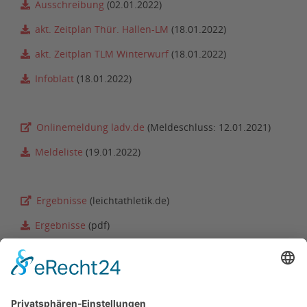
Ausschreibung
(02.01.2022)
akt. Zeitplan Thür. Hallen-LM
(18.01.2022)
akt. Zeitplan TLM Winterwurf
(18.01.2022)
Infoblatt
(18.01.2022)
Onlinemeldung ladv.de
(Meldeschluss: 12.01.2021)
Meldeliste
(19.01.2022)
Ergebnisse
(leichtathletik.de)
Ergebnisse
(pdf)
Teilnahmevoraussetzungen Wettkampf am 22.01.2022