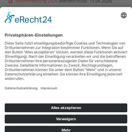
Onlinemeldung LADV
(Meldeschluss: 15.04.2026)
Zeitplan
(19.04.2026) akt.
Athletenliste
(mit Startnummern)
Ergebnisse
(leichtathletik.de)
Zurück zur Terminübersicht
Kontakt
Impressum
Datenschutzerklärung
Haftungsausschluss
Nutzungsbedingungen