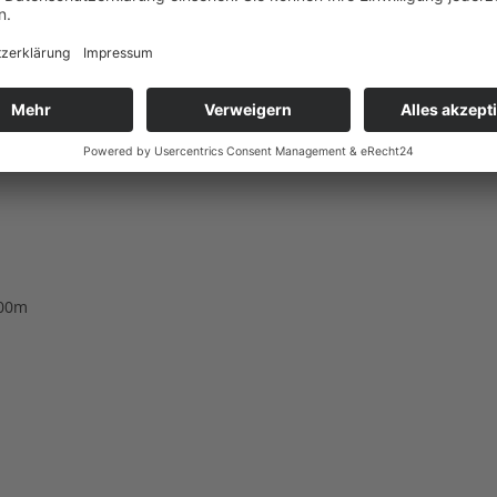
0)
0)
400m