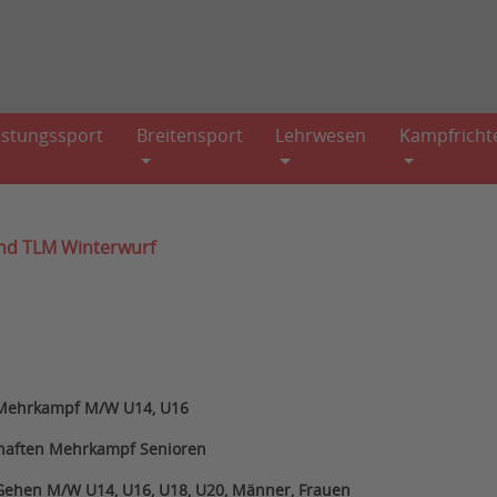
istungssport
Breitensport
Lehrwesen
Kampfricht
nd TLM Winterwurf
 Mehrkampf M/W U14, U16
chaften Mehrkampf Senioren
Gehen M/W U14, U16, U18, U20, Männer, Frauen