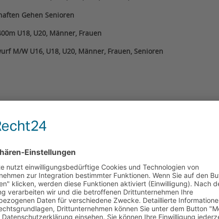
haften Gehen Senioren
400m U18, U20, Männer, Frauen
urf M/W U16, U18, U20, Männer, Frauen, Senioren
kampf, Gehen, 400m (Meldeschluss: 07.01.2020)
erwurf (Meldeschluss: 07.01.2020)
hen, 400m
 400m (12.01.20)