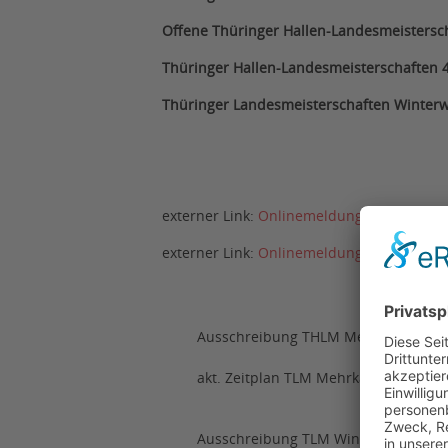
Offene Thüringer Hallen-Landesmeistersc
Thüringer Hallen-Landesmeisterschaften 
Thüringer Landesmeisterschaften Winterw
externer Link:
Onlinemeldung ladv.de
Mehr
externer Link:
Onlinemeldung ladv.de
Wint
Ausschreibung THLM Mehrkampf, Ge
akt. Zeitplan TLM Mehrkampf, Gehen,
Ausschreibung TLM Winterwurf