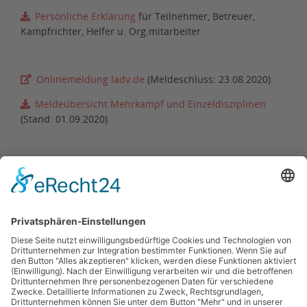
Persönliche Erklärung
für Teilnehmer, Betreuer,
Kampfrichter, Helfer u. Org.mitarbeiter
Onlinemeldung ladv.de
(Meldeschluss: 23.08.2020)
Meldeübersicht Mehrkampf und Einzeldisziplinen
(Stand: 01.09.2020)
Infoblatt zur Senioren-Challenge
Ergebnisse
(Wurf-Mehrkampf und Einzelbew.)
Zurück zur Terminübersicht